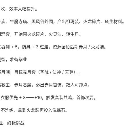
 回收，效率大幅提升。
寺庙、牛魔寺庙、黑风谷外围，产出祖玛装、火龙碎片、转生材料。
祖玛套，开始囤火龙碎片、火灵沙、转生丹。
到 + 5，防具 + 3 过渡，资源留给后期赤月 / 火龙装。
月成型，准备毕业
月涧，目标赤月套（圣战 / 法神 / 天尊）。
虹魔教主、赤月恶魔，必出赤月首饰，散人可蹲点。
 衣服优先 + 8——+10，触发套装共鸣，首饰次要。
前不洗练，拿到火龙装再投入洗练石。
毕业，终极挑战