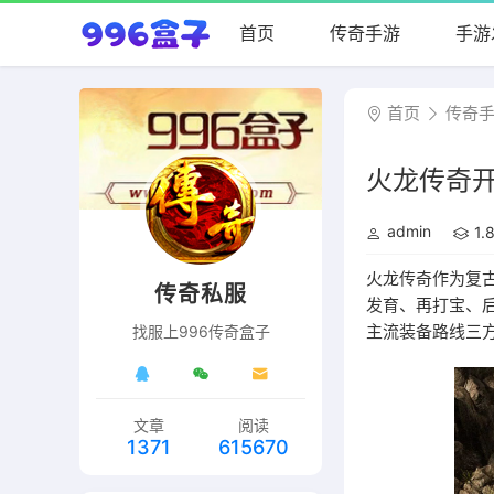
首页
传奇手游
手游
首页
传奇
火龙传奇
admin
1
火龙传奇作为复古
传奇私服
发育、再打宝、
主流装备路线三
找服上996传奇盒子
文章
阅读
1371
615670