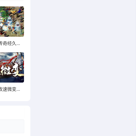
为何1.85传奇经久不衰？玩家走心感悟
1.85紫焰攻速微变传奇手游