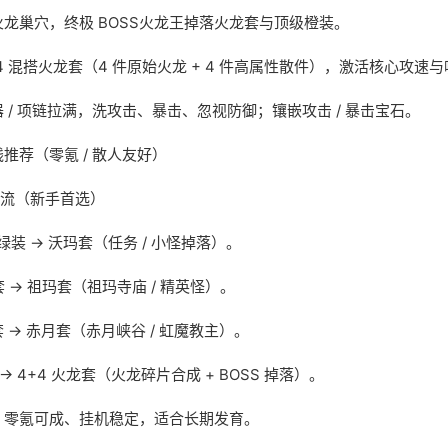
龙巢穴，终极 BOSS火龙王掉落火龙套与顶级橙装。
4 混搭火龙套（4 件原始火龙 + 4 件高属性散件），激活核心攻速
 / 项链拉满，洗攻击、暴击、忽视防御；镶嵌攻击 / 暴击宝石。
推荐（零氪 / 散人友好）
渡流（新手首选）
蓝绿装 → 沃玛套（任务 / 小怪掉落）。
玛套 → 祖玛套（祖玛寺庙 / 精英怪）。
玛套 → 赤月套（赤月峡谷 / 虹魔教主）。
 → 4+4 火龙套（火龙碎片合成 + BOSS 掉落）。
、零氪可成、挂机稳定，适合长期发育。