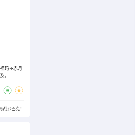
→祖玛→赤月
可及。
再战沙巴克！