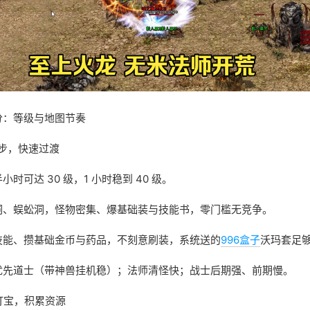
分：等级与地图节奏
起步，快速过渡
时可达 30 级，1 小时稳到 40 级。
洞、蜈蚣洞，怪物密集、爆基础装与技能书，零门槛无竞争。
技能、攒基础金币与药品，不刻意刷装，系统送的
996盒子
沃玛套足
优先道士（带神兽挂机稳）；法师清怪快；战士后期强、前期慢。
期打宝，积累资源