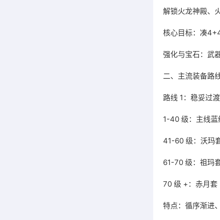
解锁火龙神殿、火
核心目标：凑4+
强化与宝石：武器
二、主流装备路线
路线 1：稳妥过
1-40 级：主线
41-60 级：沃
61-70 级：祖
70 级 +：赤月套
特点：循序渐进