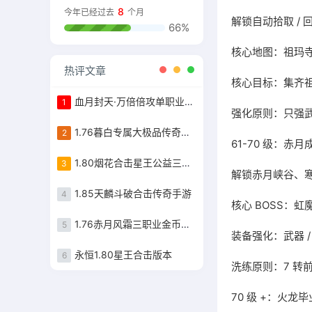
8
今年已经过去
个月
解锁自动拾取 /
66%
核心地图：祖玛
热评文章
核心目标：集齐
血月封天·万倍倍攻单职业传奇手游
1
强化原则：只强武器
1.76暮白专属大极品传奇手游
2
61-70 级：赤
1.80烟花合击星王公益三职业传奇
3
解锁赤月峡谷、寒
1.85天麟斗破合击传奇手游
4
核心 BOSS：
1.76赤月风霜三职业金币端传奇手游
5
装备强化：武器 /
永恒1.80星王合击版本
6
洗练原则：7 转
70 级 +：火龙