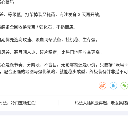
核心技巧
备差、等级低，打架掉装又耗药，专注发育 3 天再开战。
装备全回收换元宝 / 强化石，不扔商店。
前期优先选高攻速、吸血词条装备，挂机稳、生存强。
黑风谷、寒月涧人少、碎片稳定，比热门地图收益更高。
心是稳节奏、分阶段、不盲目。无论零氪还是小资，只要按 “沃玛
走，配合正确的地图与强化策略，就能稳步成型，终极装备并非遥不
方法，冷门宝地汇总！
玛法大陆风云再起，老友集结