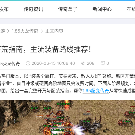
发布
传奇资讯
传奇盒子
新闻中心
在
手游
1.85火龙传奇
正文内容
开荒指南，主流装备路线推荐！
2026-06-15 16:06:40
208
0
.85火龙传奇
热门版本，以 “装备全靠打、节奏紧凑、散人友好” 著称。新区开荒讲
后毕业”，盲目冲级或硬闯高阶地图只会浪费时间。下面从阶段规划、
方面，给出一套完整开荒与配装指南，帮你
1.95超变传奇
从零快速成