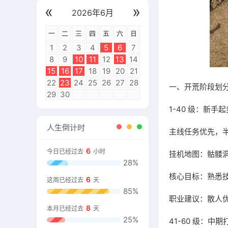
«
»
2026年6月
一
二
三
四
五
六
日
1
2
3
4
5
6
7
8
9
10
11
12
13
14
15
16
17
18
19
20
21
22
23
24
25
26
27
28
一、开荒阶段划
29
30
1-40 级：新手
人生倒计时
主线任务优先，半小
6
今日已经过去
小时
挂机地图：骷髅
28%
核心目标：熟悉
6
这周已经过去
天
85%
职业建议：散人
8
本月已经过去
天
25%
41-60 级：中