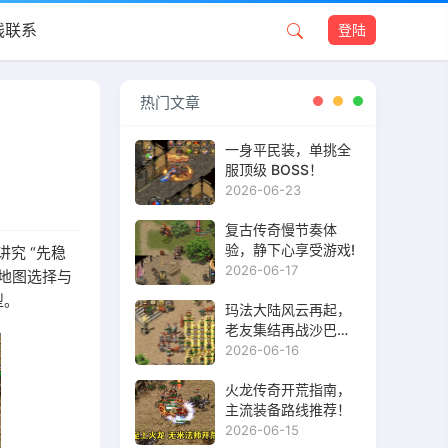
线联系
登陆
热门文章
一身平民装，单挑全
服顶级 BOSS！
2026-06-23
复古传奇慢节奏体
验，静下心享受游戏!
究 “先稳
2026-06-17
地图选择与
型。
玛法大陆风云再起，
老友集结再战沙巴
克！
2026-06-16
火龙传奇开荒指南，
主流装备路线推荐！
2026-06-15