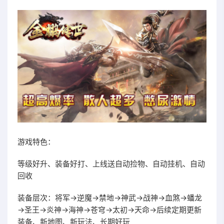
游戏特色：
等级好升、装备好打、上线送自动捡物、自动挂机、自动
回收
装备层次：将军→逆魔→禁地→神武→战神→血煞→蟠龙
→圣王→炎神→海神→苍穹→太初→天命→后续定期更新
装备、新地图、新玩法、长期好玩