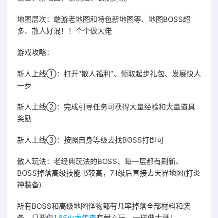
地图层次：端游老地图和特色新地图等、地图BOSS超
多、散人好混！！个个做大佬
游戏攻略：
新人上线①：打开“散人福利”、领取起步礼包、发展快人
一步
新人上线②：完成引导任务可获得大量经验和大量道具
奖励
新人上线③：按照自身等级去找BOSS打即可
散人玩法：老经典玩法的BOSS、每一层都有刷新、
BOSS掉落高级技能书较高，71级后直接去天界地图(打炎
神装备)
所有BOSS和高级地图怪物都有几率掉落全部材料和装
备、只要你
1.85火龙传奇
有耐心玩、一样做大哥！