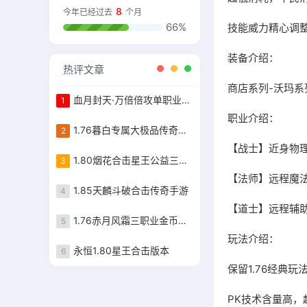
8
今年已经过去
个月
66%
技能威力精心调
装备介绍：
热评文章
商店系列-沃玛系
血月封天·万倍倍攻单职业传奇手游
1
职业介绍：
1.76暮白专属大极品传奇手游
2
【战士】近身物
1.80烟花合击星王公益三职业传奇
3
【法师】远程魔
1.85天麟斗破合击传奇手游
4
【道士】远程辅
1.76赤月风霜三职业金币端传奇手游
5
玩法介绍：
永恒1.80星王合击版本
6
保留1.76经典
PK技术含量高，