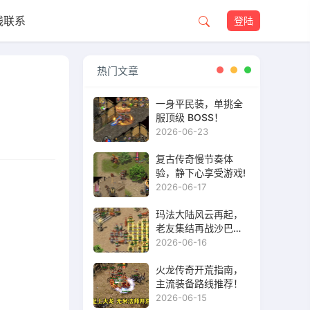
线联系
登陆
热门文章
一身平民装，单挑全
服顶级 BOSS！
2026-06-23
复古传奇慢节奏体
验，静下心享受游戏!
2026-06-17
玛法大陆风云再起，
老友集结再战沙巴
克！
2026-06-16
火龙传奇开荒指南，
主流装备路线推荐！
2026-06-15