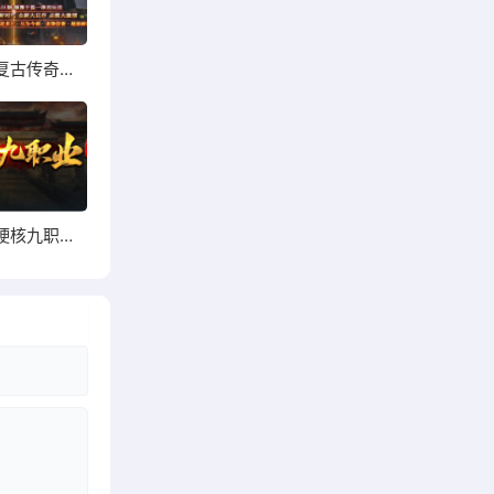
1.76龙游复古传奇手游
1.76畅玩硬核九职业传奇手游