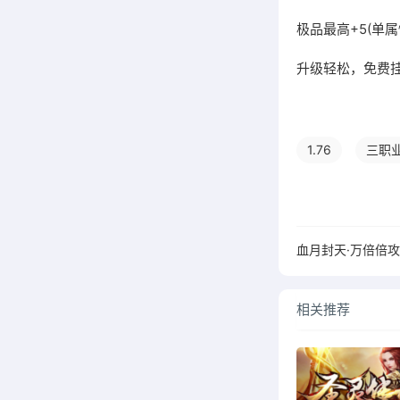
极品最高+5(单
升级轻松，免费
1.76
三职
血月封天·万倍倍
相关推荐