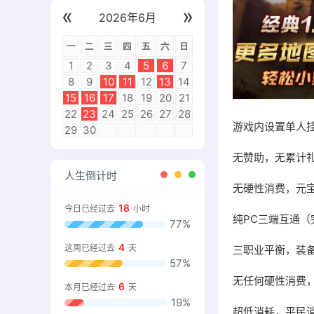
«
»
2026年6月
一
二
三
四
五
六
日
1
2
3
4
5
6
7
8
9
10
11
12
13
14
15
16
17
18
19
20
21
22
23
24
25
26
27
28
游戏内设置单人
29
30
无赞助，无累计
人生倒计时
无硬性消费，元
18
今日已经过去
小时
纯PC三端互通（
77%
4
这周已经过去
天
三职业平衡，装
57%
无任何硬性消费
6
本月已经过去
天
19%
超低消耗，平民