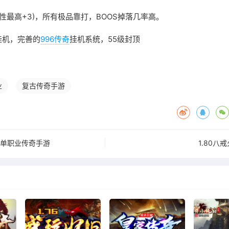
属性最高+3)，所有极品靠打，BOOS掉落几率高。
挂机，完善的
996传奇
挂机系统，55级封顶
业
复古传奇手游
攻单职业传奇手游
1.80八