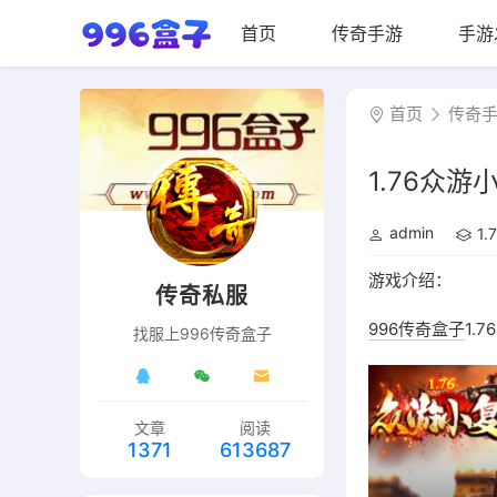
首页
传奇手游
手游
首页
传奇
1.76众
admin
1
游戏介绍：
传奇私服
996传奇盒子
1.
找服上996传奇盒子
文章
阅读
1371
613687