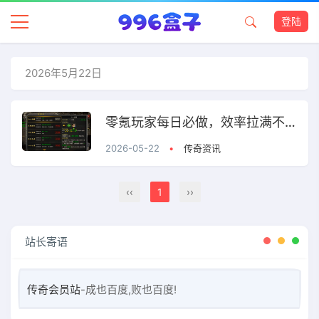
登陆
2026年5月22日
零氪玩家每日必做，效率拉满不浪费时间！
2026-05-22
•
传奇资讯
‹‹
1
››
站长寄语
传奇会员站
-成也百度,败也百度!